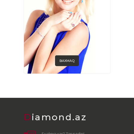
BAXMAQ
Diamond.az
Sualınız var? Zəng edin!