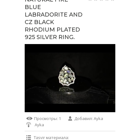
BLUE
LABRADORITE AND
CZ BLACK
RHODIUM PLATED
925 SILVER RING.
Просмотры
: 1
Добавил
:
Ayka
Ayka
Təsvir материала
: