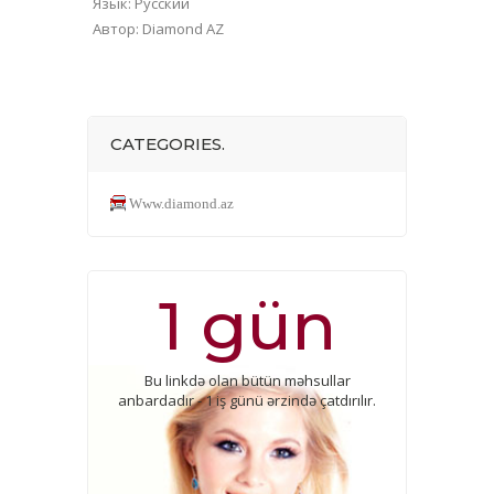
Язык
: Русский
Автор
: Diamond AZ
CATEGORIES.
Www.diamond.az
1 gün
Bu linkdə olan bütün məhsullar
anbardadır - 1 iş günü ərzində çatdırılır.