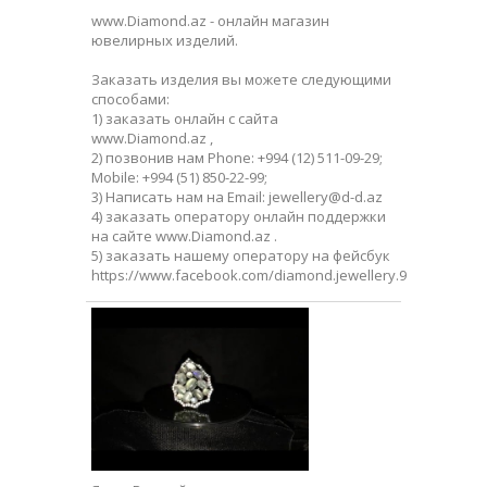
www.Diamond.az - онлайн магазин
ювелирных изделий.
Заказать изделия вы можете следующими
способами:
1) заказать онлайн с сайта
www.Diamond.az ,
2) позвонив нам Phone: +994 (12) 511-09-29;
Mobile: +994 (51) 850-22-99;
3) Написать нам на Email: jewellery@d-d.az
4) заказать оператору онлайн поддержки
на сайте www.Diamond.az .
5) заказать нашему оператору на фейсбук
https://www.facebook.com/diamond.jewellery.9