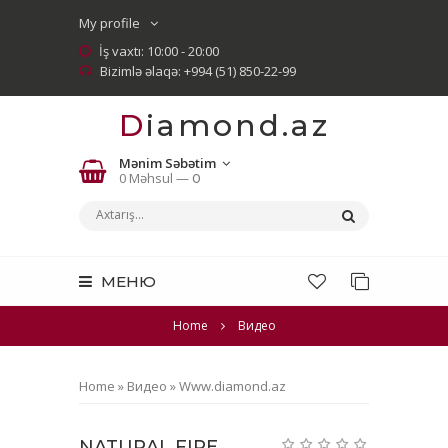
My profile
İş vaxtı: 10:00 - 20:00
Bizimlə əlaqə: +994 (51) 850-22-99
Diamond.az
Mənim Səbətim
0 Məhsul —
0
МЕНЮ
Home
Видео
Home
»
Видео
»
Www.diamond.az
NATURAL FIRE