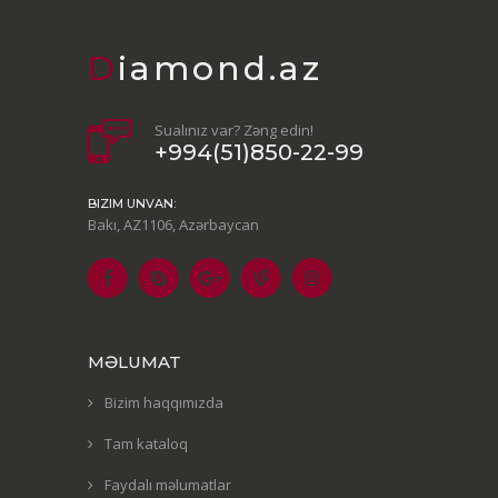
Diamond.az
Sualınız var? Zəng edin!
+994(51)850-22-99
BIZIM UNVAN:
Bakı, AZ1106, Azərbaycan
MƏLUMAT
Bizim haqqımızda
Tam kataloq
Faydalı məlumatlar