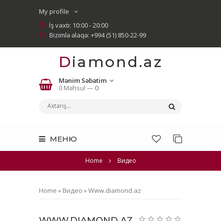
My profile
İş vaxtı: 10:00 - 20:00
Bizimlə əlaqə: +994 (51) 850-22-99
Diamond.az
Mənim Səbətim
0 Məhsul —
0
МЕНЮ
Home
Видео
Home
»
Видео
»
Www.diamond.az
WWW.DIAMOND.AZ