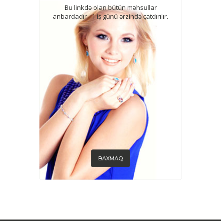
Bu linkdə olan bütün məhsullar
anbardadır - 1 iş günü ərzində çatdırılır.
BAXMAQ