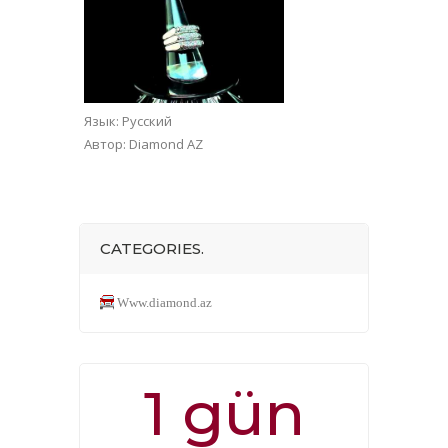
Язык
: Русский
Автор
: Diamond AZ
CATEGORIES.
Www.diamond.az
1 gün