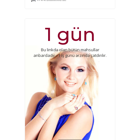
1 gün
Bu linkdə olan bütün məhsullar
anbardadır - 1 iş günü ərzində çatdırılır.