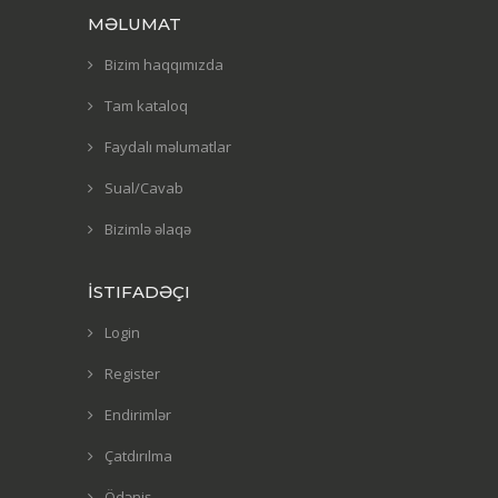
MƏLUMAT
Bizim haqqımızda
Tam kataloq
Faydalı məlumatlar
Sual/Cavab
Bizimlə əlaqə
İSTIFADƏÇI
Login
Register
Endirimlər
Çatdırılma
Ödəniş