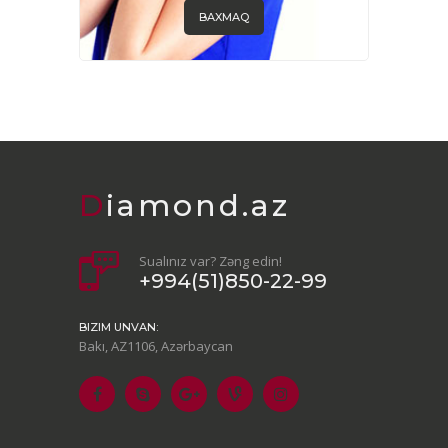
BAXMAQ
Diamond.az
Sualınız var? Zəng edin!
+994(51)850-22-99
BIZIM UNVAN:
Bakı, AZ1106, Azərbaycan