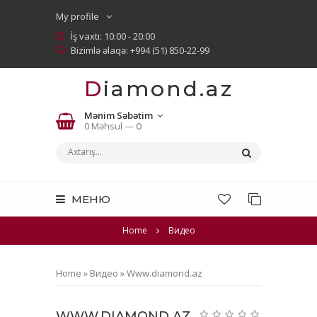
My profile
İş vaxtı: 10:00 - 20:00
Bizimlə əlaqə: +994 (51) 850-22-99
Diamond.az
Mənim Səbətim
0 Məhsul —
0
МЕНЮ
Home
Видео
Home
»
Видео
»
Www.diamond.az
WWW.DIAMOND.AZ