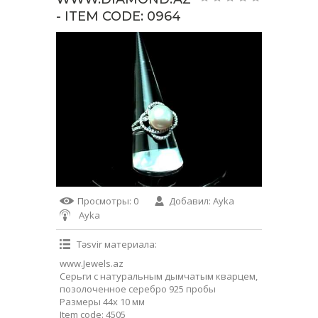
- ITEM CODE: 0964
Просмотры
: 0
Добавил
:
Ayka
Ayka
Təsvir материала
:
www.Jewels.az
Серьги с натуральным дымчатым кварцем,
позолоченное серебро 925 пробы
Размеры 44х 10 мм
Item code: 4505