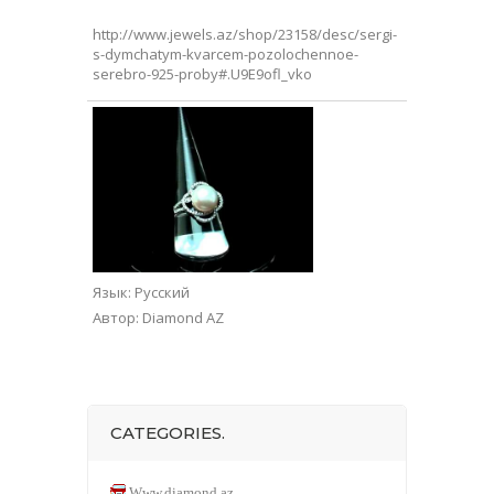
http://www.jewels.az/shop/23158/desc/sergi-
s-dymchatym-kvarcem-pozolochennoe-
serebro-925-proby#.U9E9ofl_vko
Язык
: Русский
Автор
: Diamond AZ
CATEGORIES.
Www.diamond.az