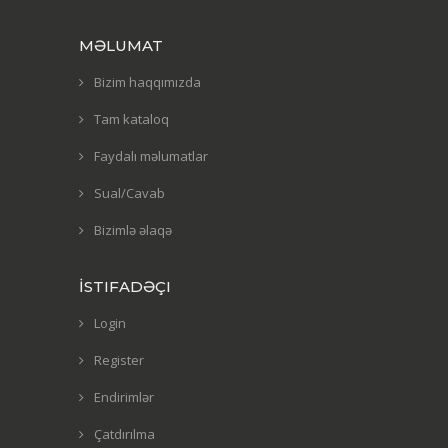
MƏLUMAT
Bizim haqqımızda
Tam kataloq
Faydalı məlumatlar
Sual/Cavab
Bizimlə əlaqə
İSTIFADƏÇI
Login
Register
Endirimlər
Çatdırılma