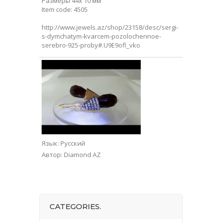
Размеры 44х 10 мм
Item code: 4505
http://www.jewels.az/shop/23158/desc/sergi-
s-dymchatym-kvarcem-pozolochennoe-
serebro-925-proby#.U9E9ofl_vko
Язык
: Русский
Автор
: Diamond AZ
CATEGORIES.