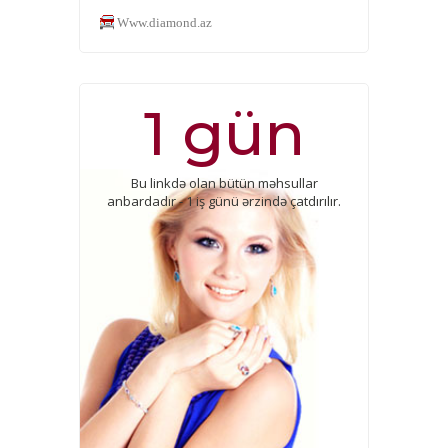
Www.diamond.az
1 gün
Bu linkdə olan bütün məhsullar
anbardadır - 1 iş günü ərzində çatdırılır.