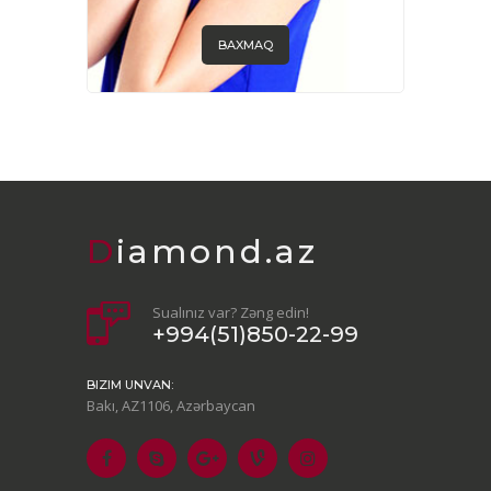
BAXMAQ
Diamond.az
Sualınız var? Zəng edin!
+994(51)850-22-99
BIZIM UNVAN:
Bakı, AZ1106, Azərbaycan