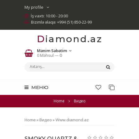
My profile
İş vaxtı: 10:00 - 20:00
Bizimlə əlaqə: +994 (51) 850-22-99
Diamond.az
Mənim Səbətim
0 Məhsul —
0
МЕНЮ
Home
Видео
Home
»
Видео
»
Www.diamond.az
SMOKY QUARTZ &