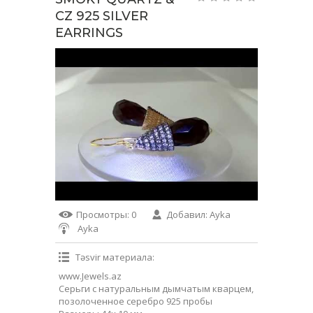
CZ 925 SILVER
EARRINGS
Просмотры
: 0
Добавил
:
Ayka
Ayka
Təsvir материала
:
www.Jewels.az
Серьги с натуральным дымчатым кварцем,
позолоченное серебро 925 пробы