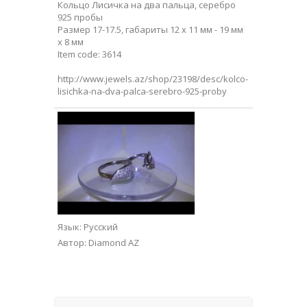
Кольцо Лисичка на два пальца, серебро
925 пробы
Размер 17-17.5, габариты 12 х 11 мм - 19 мм
х 8 мм
Item code: 3614
http://www.jewels.az/shop/23198/desc/kolco-
lisichka-na-dva-palca-serebro-925-proby
Язык
: Русский
Автор
: Diamond AZ