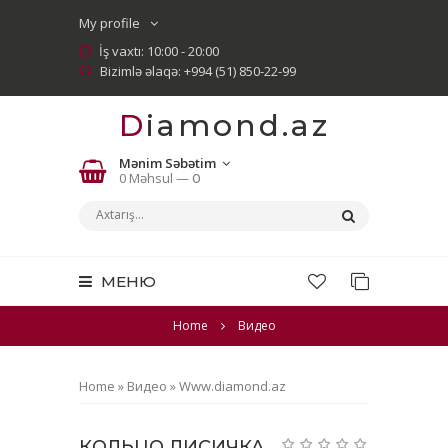
My profile
İş vaxtı: 10:00 - 20:00
Bizimlə əlaqə: +994 (51) 850-22-99
Diamond.az
Mənim Səbətim
0 Məhsul —
0
МЕНЮ
Home
Видео
Home
»
Видео
»
Www.diamond.az
КОЛЬЦО ЛИСИЧКА