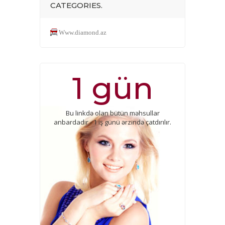
CATEGORIES.
Www.diamond.az
1 gün
Bu linkdə olan bütün məhsullar
anbardadır - 1 iş günü ərzində çatdırılır.