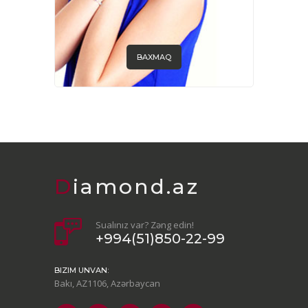
BAXMAQ
Diamond.az
Sualınız var? Zəng edin!
+994(51)850-22-99
BIZIM UNVAN:
Bakı, AZ1106, Azərbaycan