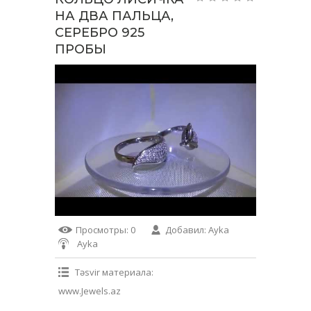
НА ДВА ПАЛЬЦА,
СЕРЕБРО 925
ПРОБЫ
Просмотры
: 0
Добавил
:
Ayka
Ayka
Təsvir материала
:
www.Jewels.az