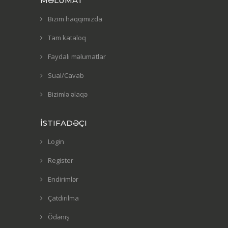
MƏLUMAT
Bizim haqqımızda
Tam kataloq
Faydalı məlumatlar
Sual/Cavab
Bizimlə əlaqə
İSTIFADƏÇI
Login
Register
Endirimlər
Çatdırılma
Ödəniş