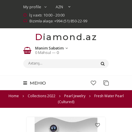
My profile
İş vaxtı: 10:00 - 20:00
Bizimlə əlaqə: +994 (51) 850-22-99
Diamond.az
Mənim Səbətim
0 Məhsul —
0
МЕНЮ
Home
Collections 2022
Pearl Jewelry
Fresh Water Pearl
(Cultured)