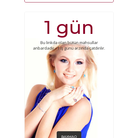
1 gün
Bu linkdə olan bütün məhsullar
anbardadır - 1 iş günü ərzində çatdırılır.
BAXMAQ