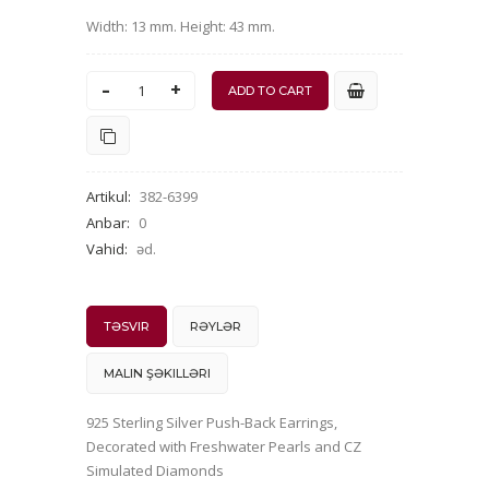
Width: 13 mm. Height: 43 mm.
-
+
Artikul
:
382-6399
Anbar
:
0
Vahid
:
əd.
TƏSVIR
RƏYLƏR
MALIN ŞƏKILLƏRI
925 Sterling Silver Push-Back Earrings,
Decorated with Freshwater Pearls and CZ
Simulated Diamonds