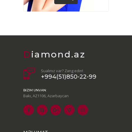
Diamond.az
Sualınız var? Zəng edin!
+994(51)850-22-99
BIZIM UNVAN:
Bakı, AZ1106, Azərbaycan