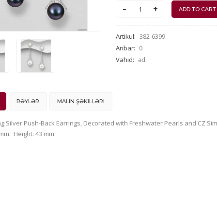
-
+
Artikul
:
382-6399
Anbar
:
0
Vahid
:
əd.
RƏYLƏR
MALIN ŞƏKILLƏRI
ing Silver Push-Back Earrings, Decorated with Freshwater Pearls and CZ 
 mm. Height: 43 mm.