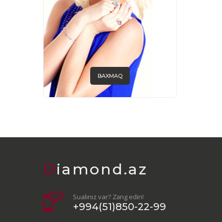
BAXMAQ
Diamond.az
Sualınız var? Zəng edin!
+994(51)850-22-99