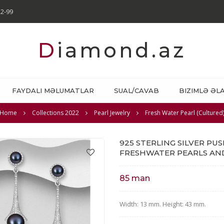
22-99
Diamond.az
FAYDALI MƏLUMATLAR
SUAL/CAVAB
BIZIMLƏ ƏL
Home
Collections 2022
Pearl Jewelry
Fresh Water Pearl (Cultured
925 STERLING SILVER P
FRESHWATER PEARLS AN
85 man
Width: 13 mm. Height: 43 mm.