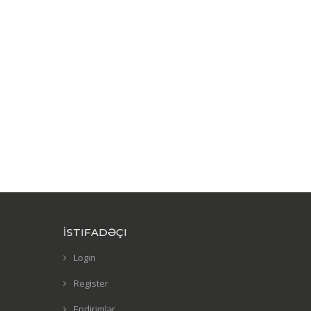
İSTIFADƏÇI
Login
Register
Endirimlər