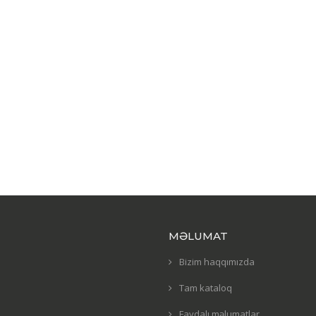
MƏLUMAT
Bizim haqqımızda
Tam kataloq
Faydalı məlumatlar