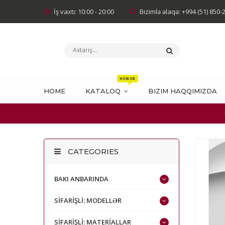
İş vaxtı: 10:00 - 20:00
Bizimlə əlaqə: +994 (51) 850-
HOME
KATALOQ
BIZIM HAQQIMIZDA
CATEGORIES
BAKI ANBARINDA
SİFARİŞLİ: MODELLƏR
SİFARİŞLİ: MATERİALLAR