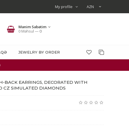
My profile
Mənim Səbətim
0 Məhsul —
0
AQƏ
JEWELRY BY ORDER
)
USH-BACK EARRINGS, DECORATED WITH
D CZ SIMULATED DIAMONDS