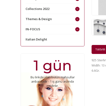
Collections 2022
Themes & Design
IN-FOCUS
Italian Delight
TƏSVIR
1 gün
925 Sterl
Width: 13
6.6Gr.
Bu linkdə olan bütün məhsullar
anbardadır - 1 iş günü ərzində
çatdırılır.