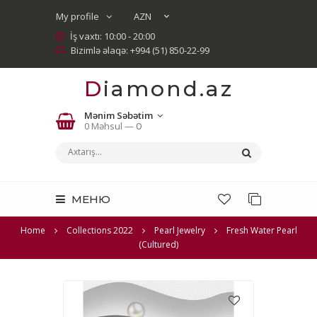
My profile
İş vaxtı: 10:00 - 20:00
Bizimlə əlaqə: +994 (51) 850-22-99
Diamond.az
Mənim Səbətim
0 Məhsul —
0
МЕНЮ
Home
Collections 2022
Pearl Jewelry
Fresh Water Pearl
(Cultured)