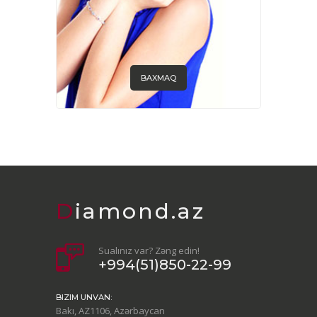
BAXMAQ
Diamond.az
Sualınız var? Zəng edin!
+994(51)850-22-99
BIZIM UNVAN:
Bakı, AZ1106, Azərbaycan