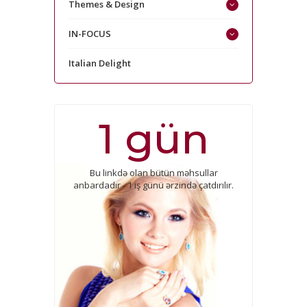
Themes & Design
IN-FOCUS
Italian Delight
1 gün
Bu linkdə olan bütün məhsullar
anbardadır - 1 iş günü ərzində çatdırılır.