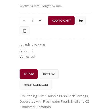
Width: 14 mm. Height: 52 mm.
-
+
Artikul
:
789-4606
Anbar
:
0
Vahid
:
əd.
TƏSVIR
RƏYLƏR
MALIN ŞƏKILLƏRI
925 Sterling Silver Dolphin Push Back Earrings,
Decorated with Freshwater Pearl, Shell and CZ
Simulated Diamonds