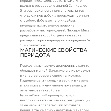
перидот Меса, добывается в Хиле, что
входит в резервацию апачей Сан-Карлос.
Эта разновидность примечательна тем,
что до сих пор добыча происходит ручным
способом. Добывают его индейцы,
имеющие эксклюзивное право на
разработку месторождений. Перидот Меса
представляет собой отдельные зерна,
размер которых варьируется в пределах 5-
13 миллиметров.
МАГИЧЕСКИЕ СВОЙСТВА
ПЕРИДОТА
Перидот
, как и другие драгоценные камни,
обладает магией. Зачастую его используют
в качестве оберегающего талисмана.
Издревле маги и колдуны верили в камень
и приписывали ему многие полезные для
ауры человека свойства.
Бусики-КолечкиК примеру, перидот
воспринимается как камень, разрушающий
злые чары и оберегающий от сглазов,
порчи, а также других негативных энергий.