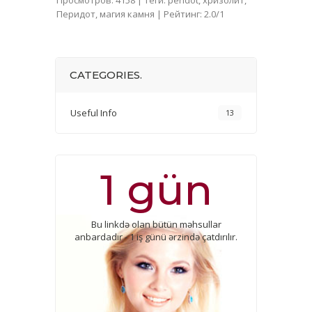
Просмотров
:
4158
|
Теги
:
peridot
,
хризолит
,
Перидот
,
магия камня
|
Рейтинг
:
2.0
/
1
CATEGORIES.
Useful Info
13
1 gün
Bu linkdə olan bütün məhsullar
anbardadır - 1 iş günü ərzində çatdırılır.