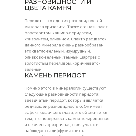
РАЗНОВИДНОСТИ И
ЦВЕТА КАМНЯ
Перидот
– это одна из разновидностей
минерала хризолита. Также его называют
форстеритом, кашмир-перидотом,
хризолитом, оливином. Спектр расцветок
данного минерала очень разнообразен,
это светло-зеленый, изумрудный,
оливково-зеленый, темный шартрез с
золотистым переливом, коричневато-
зеленый.
КАМЕНЬ ПЕРИДОТ
Помимо этого в минералогии существуют
следующие разновидности перидота:
звездчатый перидот, который является
редчайшей разновидностью. Он имеет
эффект кошачьего глаза, это объясняется
тем, что поверхность камня полированная
и не очень прозрачная, в результате
наблюдается диффузия света.