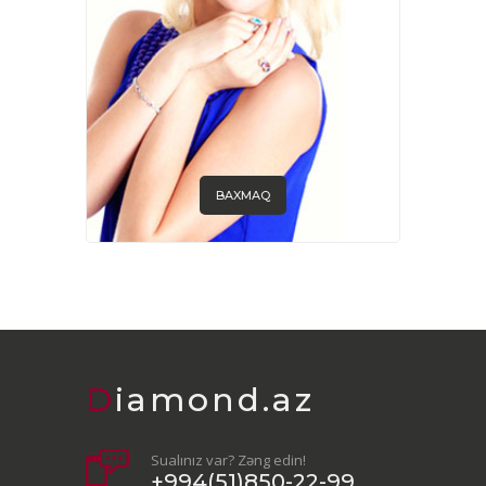
BAXMAQ
Diamond.az
Sualınız var? Zəng edin!
+994(51)850-22-99