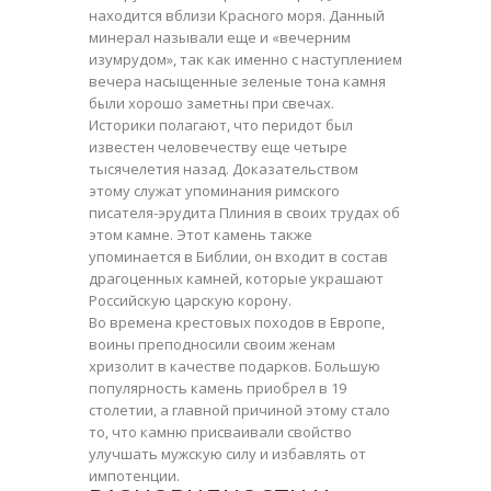
находится вблизи Красного моря. Данный
минерал называли еще и «вечерним
изумрудом
», так как именно с наступлением
вечера насыщенные зеленые тона камня
были хорошо заметны при свечах.
Историки полагают, что
перидот
был
известен человечеству еще четыре
тысячелетия назад. Доказательством
этому служат упоминания римского
писателя-эрудита Плиния в своих трудах об
этом камне. Этот камень также
упоминается в Библии, он входит в состав
драгоценных камней, которые украшают
Российскую царскую корону.
Во времена крестовых походов в Европе,
воины преподносили своим женам
хризолит в качестве подарков. Большую
популярность камень приобрел в 19
столетии, а главной причиной этому стало
то, что камню присваивали свойство
улучшать мужскую силу и избавлять от
импотенции.