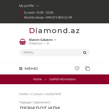
My profile
İş vaxtı: 10:00 - 20:00
Bizimlə əlaqə: +994 (51) 850-22-99
Diamond.az
Mənim Səbətim
0 Məhsul —
0
МЕНЮ
Home
Usefull information
Home
»
Статьи
»
Useful Info
Перидот (Хризолит)
ПЕРИДОТ
ИЛИ