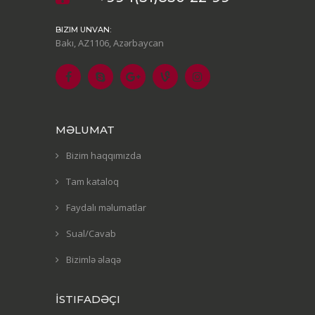
BIZIM UNVAN:
Bakı, AZ1106, Azərbaycan
MƏLUMAT
Bizim haqqımızda
Tam kataloq
Faydalı məlumatlar
Sual/Cavab
Bizimlə əlaqə
İSTIFADƏÇI