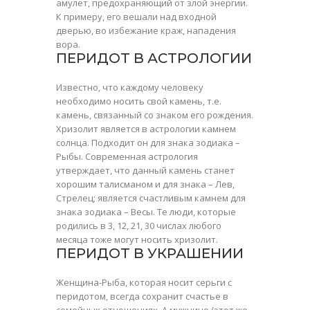
амулет, предохраняющий от злой энергии.
К примеру, его вешали над входной
дверью, во избежание краж, нападения
вора.
ПЕРИДОТ В АСТРОЛОГИИ
Известно, что каждому человеку
необходимо носить свой
камень
, т.е.
камень, связанный со знаком его рождения.
Хризолит
является в астрологии камнем
солнца. Подходит он для знака зодиака –
Рыбы. Современная астрология
утверждает, что данный камень станет
хорошим талисманом и для знака – Лев,
Стрелец; является счастливым камнем для
знака зодиака – Весы. Те люди, которые
родились в 3, 12, 21, 30 числах любого
месяца тоже могут носить хризолит.
ПЕРИДОТ В УКРАШЕНИИ
Женщина-Рыба, которая носит
серьги с
перидотом
, всегда сохранит счастье в