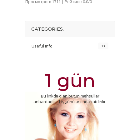
Просмотров
:
1711
|
Рейтинг
:
0.0
/
0
CATEGORIES.
Useful Info
13
1 gün
Bu linkdə olan bütün məhsullar
anbardadır - 1 iş günü ərzində çatdırılır.