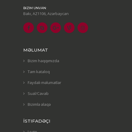
BIZIM UNVAN:
Bakı, AZ1106, Azərbaycan
MƏLUMAT
Bizim haqqımızda
Tam kataloq
Faydalı məlumatlar
Sual/Cavab
Bizimlə əlaqə
İSTIFADƏÇI
Login