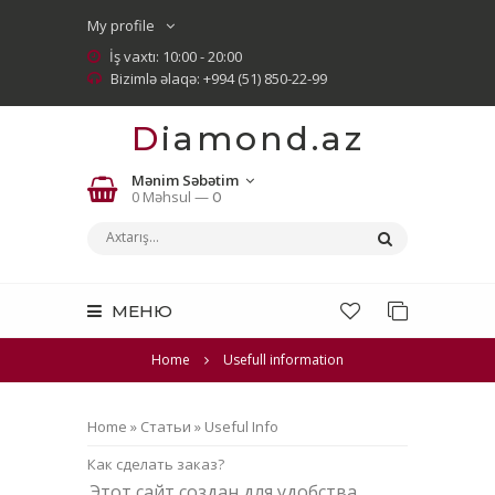
My profile
İş vaxtı: 10:00 - 20:00
Bizimlə əlaqə: +994 (51) 850-22-99
Diamond.az
Mənim Səbətim
0 Məhsul —
0
МЕНЮ
Home
Usefull information
Home
»
Статьи
»
Useful Info
Как сделать заказ?
Этот сайт создан для удобства