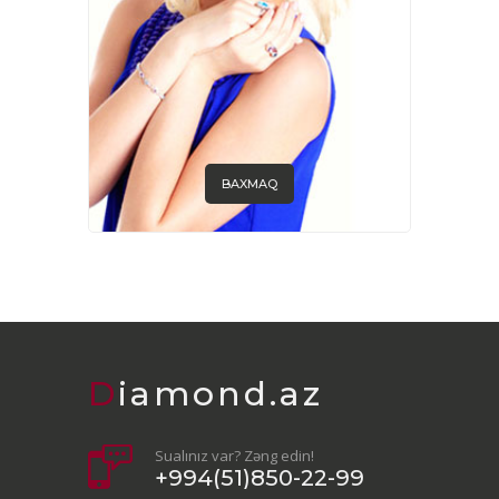
BAXMAQ
Diamond.az
Sualınız var? Zəng edin!
+994(51)850-22-99