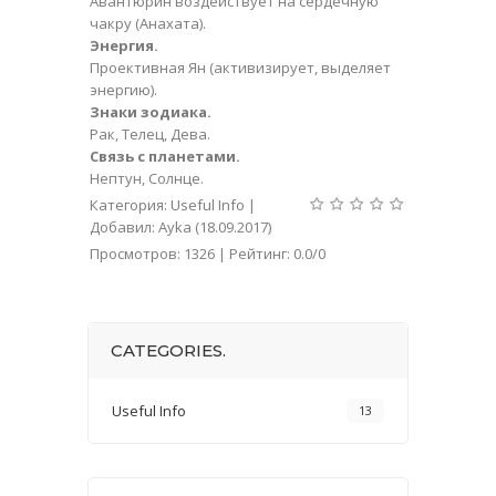
Авантюрин
воздействует на сердечную
чакру (Анахата).
Энергия.
Проективная Ян (активизирует, выделяет
энергию).
Знаки зодиака.
Рак, Телец, Дева.
Связь с планетами.
Нептун, Солнце.
Категория
:
Useful Info
|
Добавил
:
Ayka
(18.09.2017)
Просмотров
:
1326
|
Рейтинг
:
0.0
/
0
CATEGORIES.
Useful Info
13