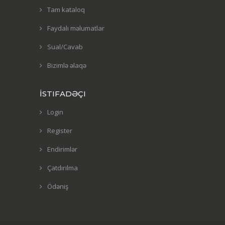
Tam kataloq
Faydalı məlumatlar
Sual/Cavab
Bizimlə əlaqə
İSTIFADƏÇI
Login
Register
Endirimlər
Çatdırılma
Ödəniş