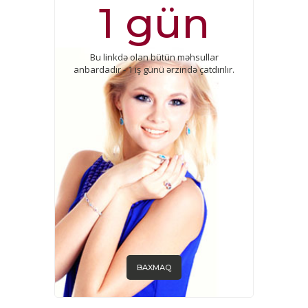
1 gün
Bu linkdə olan bütün məhsullar
anbardadır - 1 iş günü ərzində çatdırılır.
BAXMAQ