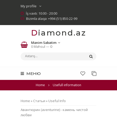
My profile
İş vaxtı: 10:00 - 20:00
Bizimlə əlaqə: +994 (51) 850-22-99
Diamond.az
Mənim Səbətim
0 Məhsul —
0
МЕНЮ
Home
Usefull information
Home
»
Статьи
»
Useful Info
Авантюрин (aventurine) - камень чистой
любви