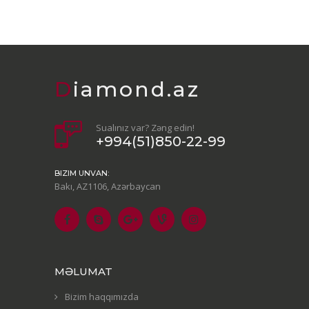
Diamond.az
Sualınız var? Zəng edin!
+994(51)850-22-99
BIZIM UNVAN:
Bakı, AZ1106, Azərbaycan
MƏLUMAT
Bizim haqqımızda