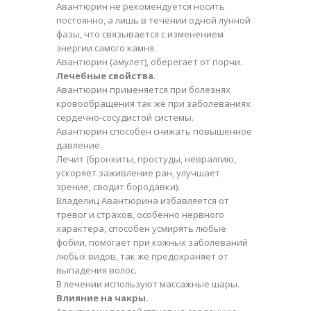
Авантюрин
не рекомендуется носить
постоянно, а лишь в течении одной лунной
фазы, что связывается с изменением
энергии самого камня.
Авантюрин
(амулет), оберегает от порчи.
Лечебные свойства.
Авантюрин
применяется при болезнях
кровообращения так же при заболеваниях
сердечно-сосудистой системы.
Авантюрин
способен снижать повышенное
давление.
Лечит (бронхиты, простуды, невралгию,
ускоряет заживление ран, улучшает
зрение, сводит бородавки).
Владелиц
Авантюрин
a избавляется от
тревог и страхов, особенно нервного
характера, способен усмирять любые
фобии, помогает при кожных заболеваний
любых видов, так же предохраняет от
выпадения волос.
В лечении используют массажные шары.
Влияние на чакры.