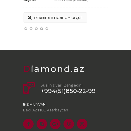
ОТКРЫТЬ В ПОЛНОМ ÖLÇÜЕ
Diamond.az
Sualınız var? Zəng edin!
+994(51)850-22-99
BIZIM UNVAN:
Bakı, AZ1106, Azərbaycan