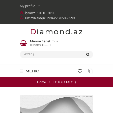
My profile
İş vaxtı: 10:00 - 20:00
Bizimlə əlaqə: +994 (51) 850-22-99
Diamond.az
Mənim Səbətim
0 Məhsul —
0
МЕНЮ
Home
FOTOKATALOQ