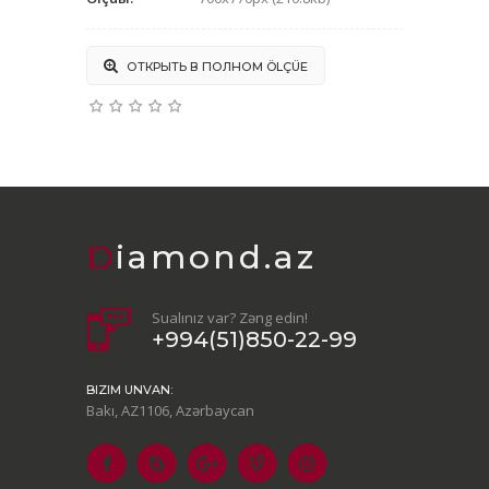
ОТКРЫТЬ В ПОЛНОМ ÖLÇÜЕ
Diamond.az
Sualınız var? Zəng edin!
+994(51)850-22-99
BIZIM UNVAN:
Bakı, AZ1106, Azərbaycan