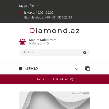
My profile
İş vaxtı: 10:00 - 20:00
Bizimlə əlaqə: +994 (51) 850-22-99
Diamond.az
Mənim Səbətim
0 Məhsul —
0
МЕНЮ
Home
FOTOKATALOQ