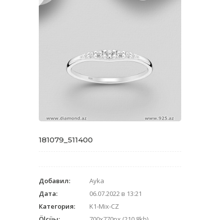
181079_511400
Добавил:
Ayka
Дата:
06.07.2022 в 13:21
Категория:
K1-Mix-CZ
Ölçüы:
700x770px (210.8kb)