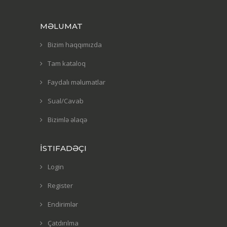
MƏLUMAT
Bizim haqqımızda
Tam kataloq
Faydalı məlumatlar
Sual/Cavab
Bizimlə əlaqə
İSTIFADƏÇI
Login
Register
Endirimlər
Çatdırılma